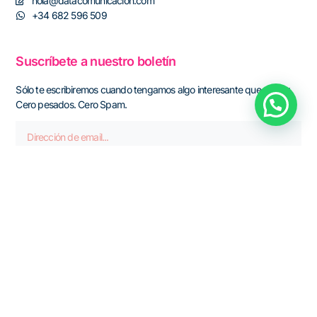
hola@datacomunicacion.com
+34 682 596 509
Suscríbete a nuestro boletín
Sólo te escribiremos cuando tengamos algo interesante que contar.
Cero pesados. Cero Spam.
Apúntame
DATA Comunicación
|
Aviso Legal
|
Política de cookies
|
Política de
privacidad