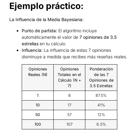
Ejemplo práctico:
La Influencia de la Media Bayesiana:
Punto de partida:
El algoritmo incluye
automáticamente el valor de
7 opiniones de 3.5
estrellas
en tu cálculo.
Influencia:
La influencia de estas 7 opiniones
disminuye a medida que recibes más reseñas reales.
Opiniones
Opiniones
Ponderación
Reales (N)
Totales en el
de las 7
Cálculo (N +
Opiniones de
7)
3.5 Estrellas
1
8
87.5%
10
17
41%
50
57
12%
100
107
6.5%