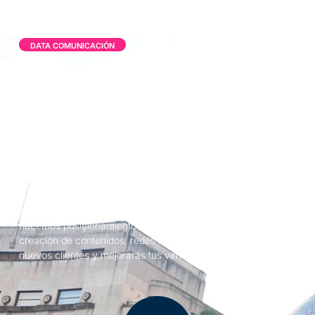
DATA COMUNICACIÓN
Agencia de marketing
digital en Bilbao
Trabajamos duro para que consigas tus objetivos en el
mundo digital.
Creamos tu página web y le damos visibilidad en internet.
Desde nuestra agencia de marketing digital en Bilbao
hacemos posicionamiento web, branding, reputación online,
creación de contenidos, redes sociales, etc. Y así captarás
nuevos clientes y mejorarás tus ventas.