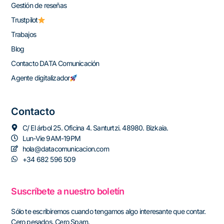
Gestión de reseñas
Trustpilot
Trabajos
Blog
Contacto DATA Comunicación
Agente digitalizador
Contacto
C/ El árbol 25. Oficina 4. Santurtzi. 48980. Bizkaia.
Lun-Vie 9AM-19PM
hola@datacomunicacion.com
+34 682 596 509
Suscríbete a nuestro boletín
Sólo te escribiremos cuando tengamos algo interesante que contar.
Cero pesados. Cero Spam.