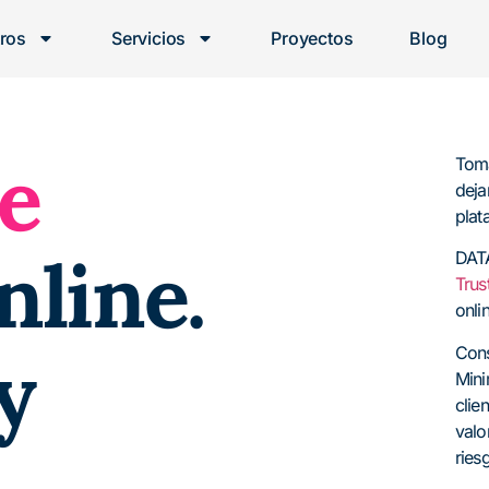
ros
Servicios
Proyectos
Blog
e
Toma
deja
plat
nline.
DAT
Trust
onli
y
Cons
Mini
clie
valo
ries