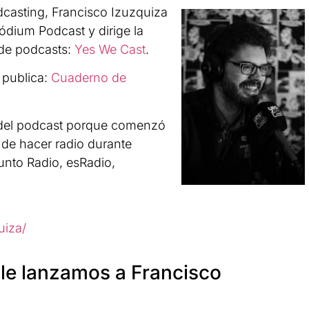
dcasting, Francisco Izuzquiza
ódium Podcast y dirige la
 de podcasts:
Yes We Cast
.
 publica:
Cuaderno de
 del podcast porque comenzó
de hacer radio durante
nto Radio, esRadio,
uiza/
le lanzamos a Francisco