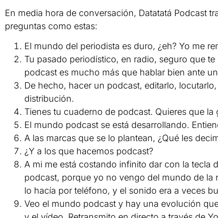
En media hora de conversación, Datatatá Podcast tr
preguntas como estas:
El mundo del periodista es duro, ¿eh? Yo me re
Tu pasado periodístico, en radio, seguro que te
podcast es mucho más que hablar bien ante un 
De hecho, hacer un podcast, editarlo, locutarlo,
distribución.
Tienes tu cuaderno de podcast. Quieres que la g
El mundo podcast se está desarrollando. Enti
A las marcas que se lo plantean, ¿Qué les deci
¿Y a los que hacemos podcast?
A mi me está costando infinito dar con la tecla
podcast, porque yo no vengo del mundo de la ra
lo hacía por teléfono, y el sonido era a veces 
Veo el mundo podcast y hay una evolución que s
y el vídeo. Retransmito en directo a través de Y