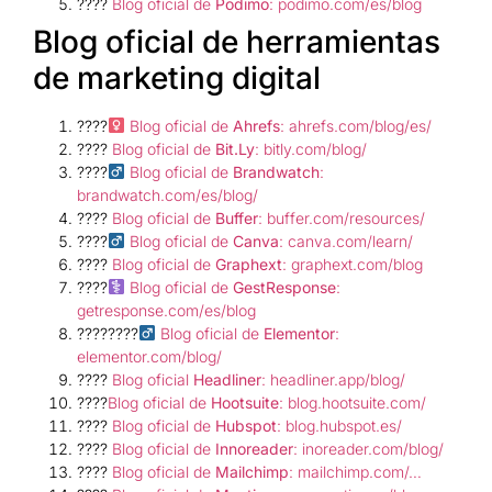
????
Blog oficial de
Podimo
: podimo.com/es/blog
Blog oficial de herramientas
de marketing digital
????‍
Blog oficial de
Ahrefs
: ahrefs.com/blog/es/
????
Blog oficial de
Bit.Ly
: bitly.com/blog/
????‍
Blog oficial de
Brandwatch
:
brandwatch.com/es/blog/
????
Blog oficial de
Buffer
: buffer.com/resources/
????‍
Blog oficial de
Canva
: canva.com/learn/
????
Blog oficial de
Graphext
: graphext.com/blog
????‍
Blog oficial de
GestResponse
:
getresponse.com/es/blog
????????‍
Blog oficial de
Elementor
:
elementor.com/blog/
????
Blog oficial
Headliner
: headliner.app/blog/
????
Blog oficial de
Hootsuite
: blog.hootsuite.com/
????
Blog oficial de
Hubspot
: blog.hubspot.es/
????
Blog oficial de
Innoreader
: inoreader.com/blog/
????
Blog oficial de
Mailchimp
: mailchimp.com/…