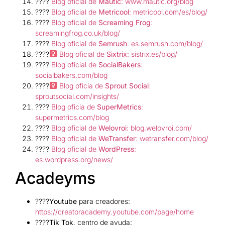
????
Blog oficial de
Mautic
: www.mautic.org/blog
????
Blog oficial de
Metricool
: metricool.com/es/blog/
????
Blog oficial de
Screaming Frog
:
screamingfrog.co.uk/blog/
????
Blog oficial de
Semrush
: es.semrush.com/blog/
????‍
Blog oficial de
Sixtrix
: sistrix.es/blog/
????
Blog oficial de
SocialBakers
:
socialbakers.com/blog
????‍
Blog oficia de
Sprout Social
:
sproutsocial.com/insights/
????
Blog oficia de
SuperMetrics
:
supermetrics.com/blog
????️
Blog oficial de
Welovroi
: blog.welovroi.com/
????
Blog oficial de
WeTransfer
: wetransfer.com/blog/
????️
Blog oficial de
WordPress
:
es.wordpress.org/news/
Acadeyms
????
Youtube
para creadores:
https://creatoracademy.youtube.com/page/home
????
Tik Tok
, centro de ayuda: