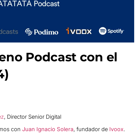
eno Podcast con el
4)
ez
, Director Senior Digital
amos con
Juan Ignacio Solera
, fundador de
Ivoox
.