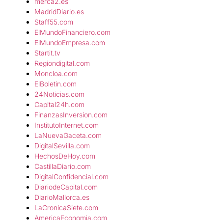
merca2.es
MadridDiario.es
Staff55.com
ElMundoFinanciero.com
ElMundoEmpresa.com
Startit.tv
Regiondigital.com
Moncloa.com
ElBoletin.com
24Noticias.com
Capital24h.com
FinanzasInversion.com
InstitutoInternet.com
LaNuevaGaceta.com
DigitalSevilla.com
HechosDeHoy.co
m
CastillaDiario.com
DigitalConfidencial.com
DiariodeCapital.com
DiarioMallorca.es
LaCronicaSiete.com
AmericaEconomia.com