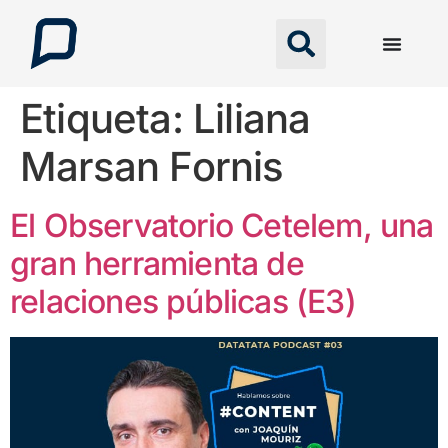
Etiqueta:
Liliana
Marsan Fornis
El Observatorio Cetelem, una
gran herramienta de
relaciones públicas (E3)