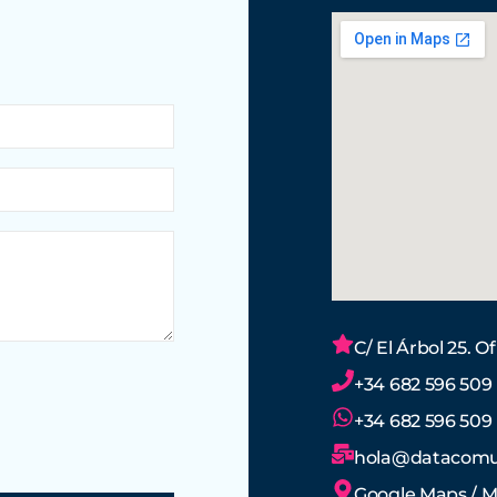
C/ El Árbol 25. O
+34 682 596 509
+34 682 596 509
hola@datacomu
Google Maps / M